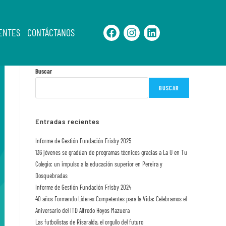
ENTES
CONTÁCTANOS
Buscar
BUSCAR
Entradas recientes
Informe de Gestión Fundación Frisby 2025
136 jóvenes se gradúan de programas técnicos gracias a La U en Tu
Colegio: un impulso a la educación superior en Pereira y
Dosquebradas
Informe de Gestión Fundación Frisby 2024
40 años Formando Líderes Competentes para la Vida: Celebramos el
Aniversario del ITD Alfredo Hoyos Mazuera
Las futbolistas de Risaralda, el orgullo del futuro