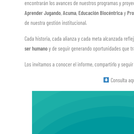
encontrarán los avances de nuestros programas y proye
Aprender Jugando
,
Acuma
,
Educación Biocéntrica
y
Pro
de nuestra gestión institucional.
Cada historia, cada alianza y cada meta alcanzada refle
ser humano
y de seguir generando oportunidades que tr
Los invitamos a conocer el informe, compartirlo y segui
Consulta aqu