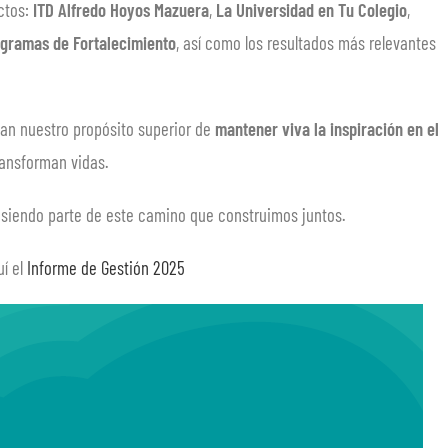
ctos:
ITD Alfredo Hoyos Mazuera
,
La Universidad en Tu Colegio
,
gramas de Fortalecimiento
, así como los resultados más relevantes
jan nuestro propósito superior de
mantener viva la inspiración en el
ansforman vidas.
r siendo parte de este camino que construimos juntos.
í el
Informe de Gestión 2025